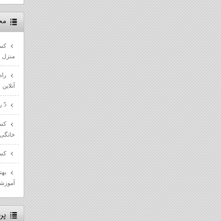
مح
کسب
منزل
راه
آنلاین
5 راه پیشرفت در مسیر سئو سایت ها
کسب
خانگی
کسب
بهت
آموزش
پر