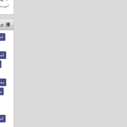
آموزش
بر
کس
کسب
محص
ب
کسب