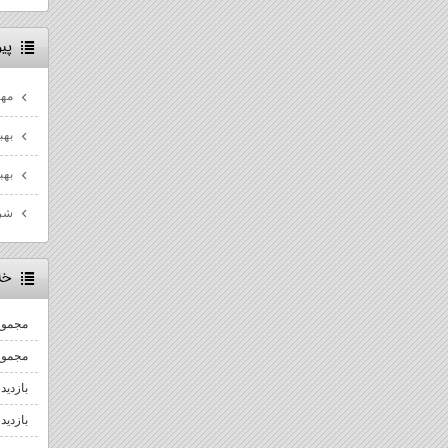
پيو
مها
بهب
بهب
شرو
خل
مجموع
مجموع 
بازدید
بازدید