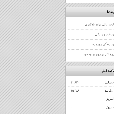
ندها
رت عالي براي يادگيري
ود خود و زندگي
ود زندگي روزمره
ع كار بر روي بهبود خود
اصه آمار
 نمایش‌
۳۱,۸۲۲
بازدید
۱۵,۳۸۶
 امروز
۰
 دیروز
۰