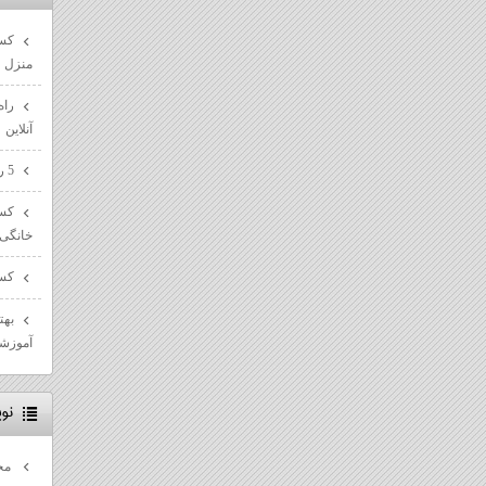
کسب
منزل
راه
آنلاین
5 راه پیشرفت در مسیر سئو سایت ها
کسب
خانگی
کسب
بهت
آموزش
نو
مح