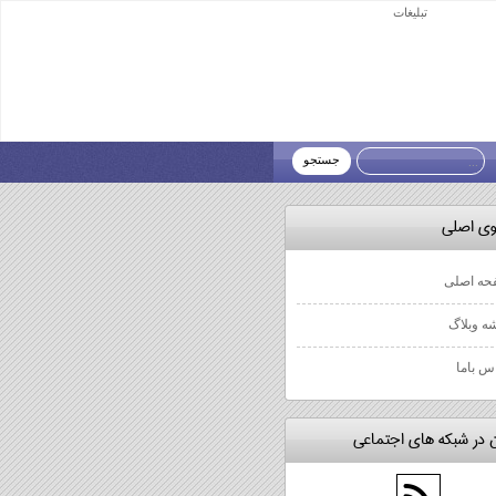
تبلیغات
ی، کامپیوتر و...)
وي اصلي
حه اصلی
ه وبلاگ
س باما
 در شبكه هاي اجتماعي