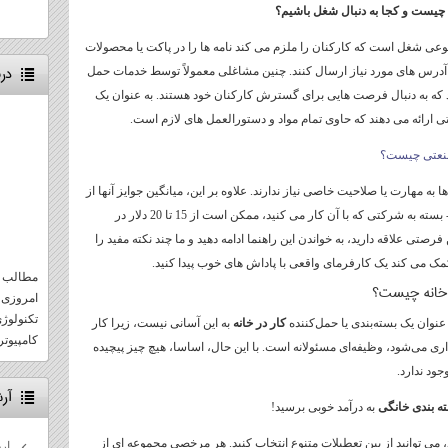
 چیست و کجا به دنبال شغل باشیم؟
نوعی شغل است که کارکنان را ملزم می کند نامه ها را در پاکت یا محصولات
درب
 آدرس های مورد نیاز ارسال کنند. چنین مشاغلی معمولاً توسط خدمات حمل
د که به دنبال فرصت هایی برای گسترش کارکنان خود هستند. به عنوان یک
 ارائه می دهند که حاوی تمام مواد و دستورالعمل های لازم است.
نعتی چیست؟
به مهارت یا صلاحیت خاصی نیاز ندارند. علاوه بر این، میانگین جوایز آنها از
نظر کار در خانه بسیار معقول است - بسته به شرکتی که با آن کار می کنید، ممکن است از 15 تا 20 دلار در
صتی علاقه دارید، به خواندن این راهنما ادامه دهید و ما چند نکته مفید را
ک می کند یک کارفرمای واقعی با پاداش های خوب پیدا کنید.
مطالب و
ر خانه چیست؟
امروزی 
تکنولوژ
وان یک بسته‌بندی یا حمل‌کننده
کار در خانه
به این آسانی نیست، زیرا کار
کامپیوتر 
اری می‌شود، وظیفه‌ای مسئولانه است. با این حال، اساسا، هیچ چیز پیچیده
جود ندارد.
آر
ه بندی خانگی
به درآمد خوبی برسید!
 می توانید از بین تعطیلات متنوع انتخاب کنید. هر مرخصی مجموعه ای از
ارد