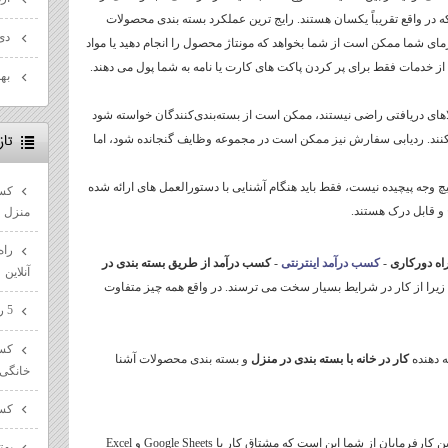
 در واقع تقریباً یکسان هستند. رایج ترین عملکرد بسته بندی محصولات
دی ۰۱
 شما ممکن است از شما بخواهد که مونتاژ محصول را انجام دهید یا مواد
ی از خدمات فقط برای پر کردن پاکت های کارت یا نامه به شما پول می دهند.
بهمن
اهای دریافتی راضی نیستند، ممکن است از بسته‌بندی‌کنندگان خواسته شود
تا
نند. ردیابی سفارش نیز ممکن است در مجموعه وظایف گنجانده شود، اما
چ وجه پیچیده نیست، فقط باید هنگام آشنایی با دستورالعمل های ارائه شده
کسب
ح و قابل درک هستند.
منزل
راه
راه دورکاری
-
کسب درآمد اینترنتی
-
کسب درآمد از طریق بسته بندی در
آنلاین
د زیرا از کار در شرایط بسیار سخت می ترسند. در واقع همه چیز متفاوت
5 راه پیشرفت در مسیر سئو سایت ها
کسب
ه دهنده
کار در خانه با بسته بندی در منزل
و بسته بندی محصولات آشنا
خانگی
کسب
مهارت های کامپیوتری قوی. منظور این کارفرمایان از شما این است که مشتاق کار با Google Sheets و Excel
بهت