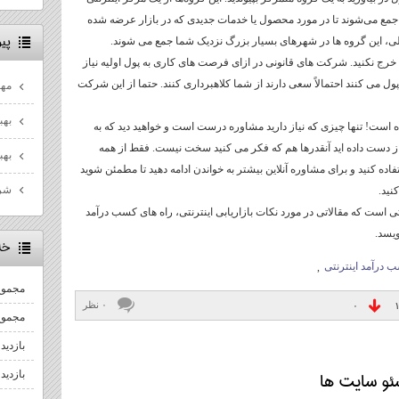
جمع می‌شوند تا در مورد محصول یا خدمات جدیدی که در بازار عرضه شده
پيو
، این گروه ها در شهرهای بسیار بزرگ نزدیک شما جمع می شوند.
خرج نکنید. شرکت های قانونی در ازای فرصت های کاری به پول اولیه نیاز
ول می کنند احتمالاً سعی دارند از شما کلاهبرداری کنند. حتما از این شرکت
مها
بهب
ده است! تنها چیزی که نیاز دارید مشاوره درست است و خواهید دید که به
 دست داده اید آنقدرها هم که فکر می کنید سخت نیست. فقط از همه
بهب
فاده کنید و برای مشاوره آنلاین بیشتر به خواندن ادامه دهید تا مطمئن شوید
شرو
نید.
 اینترنتی است که مقالاتی در مورد نکات بازاریابی اینترنتی، راه های کسب درآمد
یسد.
خل
 درآمد اینترنتی
,
مجموع
۰ نظر
۰
مجموع 
بازدید
بازدید