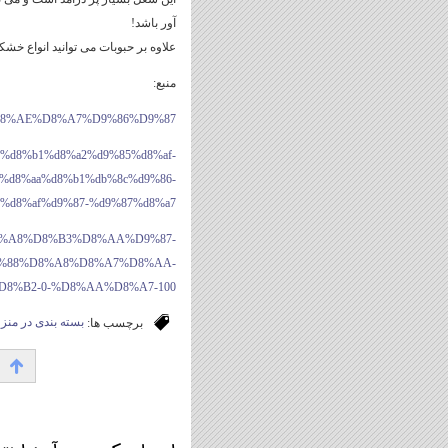
آور باشد!
علاوه بر حبوبات می توانید انواع خشکبا
منبع:
1_%D8%AE%D8%A7%D9%86%D9%87
%af%d8%b1%d8%a2%d9%85%d8%af-
%d8%aa%d8%b1%db%8c%d9%86-
%d8%af%d9%87-%d9%87%d8%a7/
com/%D8%A8%D8%B3%D8%AA%D9%87-
%88%D8%A8%D8%A7%D8%AA-
%B2-0-%D8%AA%D8%A7-100/
برچسب ها:
بسته بندی در منز
۱