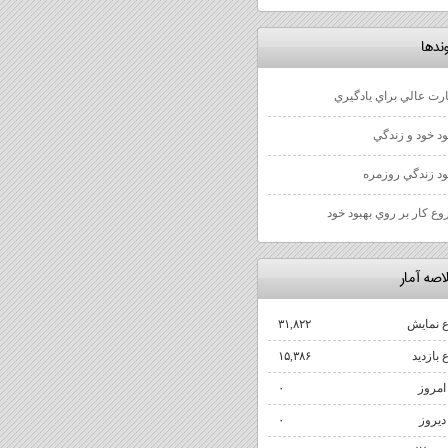
ندها
رت عالي براي يادگيري
ود خود و زندگي
ود زندگي روزمره
ع كار بر روي بهبود خود
اصه آمار
 نمایش‌
۳۱,۸۲۲
بازدید
۱۵,۳۸۶
 امروز
۰
 دیروز
۰