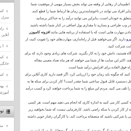
د. اطمینان از رهایی از وقفه می تواند بخش بسیار مهمی از موفقیت شما
کسب
ر افراد می توانند در ناخوشایندترین زمان ها ارتباط شما را قطع کنند.
منزل
ق به خودتان است، بنابراین می توانید درآمد را به حداکثر برسانید.
 در وب طراحی و بسازید تا مقداری پول اضافی در کنار شما داشته باشید.
راه
ادن مهارت هایی است که با استفاده از برنامه هایی مانند
افزونه کامپوزر
آنلاین
پرو
دارید. اگر می‌خواهید قبل از راه‌اندازی، مهارت‌های خود را تقویت کنید، از
5 راه پیشرفت در مسیر سئو سایت ها
یت شرکت کنید.
ه هستید، دانش خود را به کار بگیرید. شرکت های زیادی وجود دارند که برای
کسب
. اکثر این سایت ها از شما می خواهند که هر ماه تعداد معینی مقاله
خانگی
 راه فوق العاده برای افزایش درآمد شما است.
نید که چگونه باید زمان خود را ارزیابی کرد. اگر قصد دارید کاری آنلاین برای
کسب
قل دستمزد قابل قبول ساعتی شما چقدر است؟ کار کردن برای سکه ها به
بهت
 تلف می کنید. مردم این مبلغ را به شما پرداخت خواهند کرد و کسب درآمد
آموزش
 چه کسی کار می کنید به اندازه کاری که انجام می دهید مهم است. هر کسی
ه از کار کردن با سکه راضی باشد، کارفرمایی نیست که شما بخواهید زیر
نو
سی یا شرکتی باشید که منصفانه پرداخت کند، با کارگران رفتار خوبی داشته
مح
 در بیاورید به یک گروه متمرکز بپیوندید. این گروه‌ها از یک مرکز اینترنتی