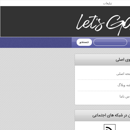
تبلیغات
ی، کامپیوتر و...)
وي اصلي
حه اصلی
ه وبلاگ
س باما
 در شبكه هاي اجتماعي