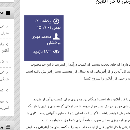
ی با کار آنلاین
مح
یکشنبه ۰۲
بهمن ۰۱ ۱۵:۱۹
کسب
منزل
محمد مهدی
درخشان
راه
۱۸۴ بازديد
آنلاین
5 راه پیشرفت در مسیر سئو سایت ها
دارد!
که جای تعجب نیست که کسب درآمد از اینترنت تا این حد محبوب
ل آنلاین و کارآفرینانی که به دنبال کار هستند، بسیار افزایش یافته است.
کسب
 راحتی کار آنلاین را شروع کنید!
خانگی
کسب
با کار آنلاین زیاد است! هنگام برنامه ریزی برای کسب درآمد از طریق
بهت
ای خود را در یک سبد قرار ندهید. تا حد امکان گزینه های زیادی را باز نگه
آموزش
یشه پول خواهید داشت. اگر سایت اصلی شما به طور ناگهانی پست کاری یا
برنامه ریزی به این صورت واقعاً برای شما هزینه خواهد داشت.
پر
نتی با کار آنلاین قبل از اینکه قلب خود را به
کسب درآمد اینترنتی
معطوف