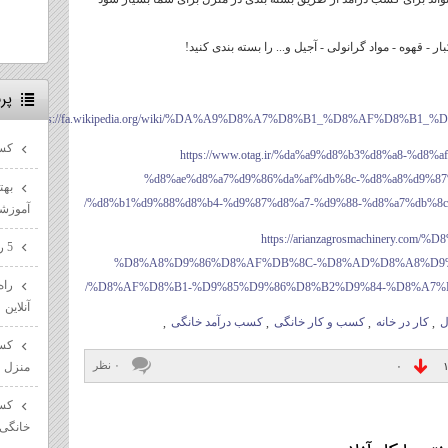
ر - قهوه - مواد گرانولی - آجیل و... را بسته بندی کنید!
پر
https://fa.wikipedia.org/wiki/%DA%A9%D8%A7%D8%B1_%D8%AF%D8%B
کسب
https://www.otag.ir/%da%a9%d8%b3%d8%a8-%d8
%d8%ae%d8%a7%d9%86%da%af%db%8c-%d8%a8%d9%87
بهت
%d8%b1%d9%88%d8%b4-%d9%87%d8%a7-%d9%88-%d8%a7%db%8c
آموزش
https://arianzagrosmachinery.
5 راه پیشرفت در مسیر سئو سایت ها
%D8%A8%D9%86%D8%AF%DB%8C-%D8%AD%D8%A8%D9
راه
%D8%AF%D8%B1-%D9%85%D9%86%D8%B2%D9%84-%D8%A7%D8
آنلاین
ل
,
کار در خانه
,
کسب و کار خانگی
,
کسب درآمد خانگی
,
کسب
۰ نظر
منزل
۰
کسب
خانگی