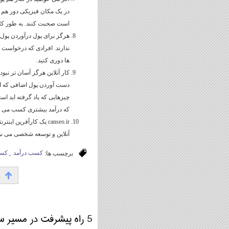
در یک مکان فیزیکی دور هم 
است صحبت کنند. به طور کلی
هرگز برای پول درآوردن پول 
ندارند. افرادی که درخواست پ
ها دوری کنید.
کار آنلاین هرگز آسان تر نبو
دست آوردن پول اضافی که از
چیزهایی که یاد گرفته اید است
که درآمد بیشتری کسب می ک
canseo.ir یک کارآفرین
آنلاین و توسعه شخصی می نو
برچسب ها:
کسب درآمد
,
کسب
۱
5 راه پیشرفت در مسیر سئو سایت ها